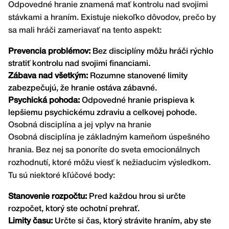
Odpovedné hranie znamená mať kontrolu nad svojimi
stávkami a hraním. Existuje niekoľko dôvodov, prečo by
sa mali hráči zameriavať na tento aspekt:
Prevencia problémov:
Bez disciplíny môžu hráči rýchlo
stratiť kontrolu nad svojimi financiami.
Zábava nad všetkým:
Rozumne stanovené limity
zabezpečujú, že hranie ostáva zábavné.
Psychická pohoda:
Odpovedné hranie prispieva k
lepšiemu psychickému zdraviu a celkovej pohode.
Osobná disciplína a jej vplyv na hranie
Osobná disciplína je základným kameňom úspešného
hrania. Bez nej sa ponoríte do sveta emocionálnych
rozhodnutí, ktoré môžu viesť k nežiaducim výsledkom.
Tu sú niektoré kľúčové body:
Stanovenie rozpočtu:
Pred každou hrou si určte
rozpočet, ktorý ste ochotní prehrať.
Limity času:
Určte si čas, ktorý strávite hraním, aby ste