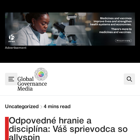
Skip
✕
to
content
Sort By
Advertisement
Home
About
G7
G20
Health
Climate
Uncategorized
4 mins read
Energy
Odpovedné hranie a
Contact
disciplína: Váš sprievodca so
allyspin