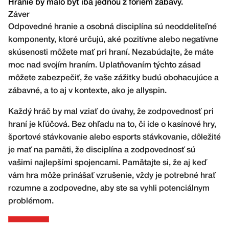
Hranie by malo byť iba jednou z foriem zábavy.
Záver
Odpovedné hranie a osobná disciplína sú neoddeliteľné
komponenty, ktoré určujú, aké pozitívne alebo negatívne
skúsenosti môžete mať pri hraní. Nezabúdajte, že máte
moc nad svojím hraním. Uplatňovaním týchto zásad
môžete zabezpečiť, že vaše zážitky budú obohacujúce a
zábavné, a to aj v kontexte, ako je
allyspin
.
Každý hráč by mal vziať do úvahy, že zodpovednosť pri
hraní je kľúčová. Bez ohľadu na to, či ide o kasínové hry,
športové stávkovanie alebo esports stávkovanie, dôležité
je mať na pamäti, že disciplína a zodpovednosť sú
vašimi najlepšími spojencami. Pamätajte si, že aj keď
vám hra môže prinášať vzrušenie, vždy je potrebné hrať
rozumne a zodpovedne, aby ste sa vyhli potenciálnym
problémom.